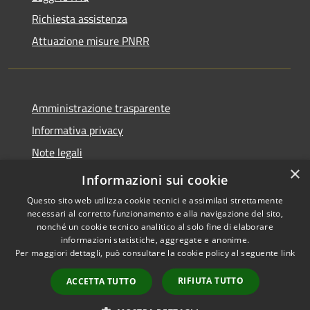
Richiesta assistenza
Attuazione misure PNRR
Amministrazione trasparente
Informativa privacy
Note legali
×
Dichiarazione di accessibilità
Informazioni sui cookie
Questo sito web utilizza cookie tecnici e assimilati strettamente
necessari al corretto funzionamento e alla navigazione del sito,
nonché un cookie tecnico analitico al solo fine di elaborare
informazioni statistiche, aggregate e anonime.
RSS
Copyright © 2026 • Comune di
Per maggiori dettagli, può consultare la cookie policy al seguente
link
Accessibilità
Brusciano • Powered by
Privacy
Municipium
Accesso
•
RIFIUTA TUTTO
ACCETTA TUTTO
Cookie
redazione