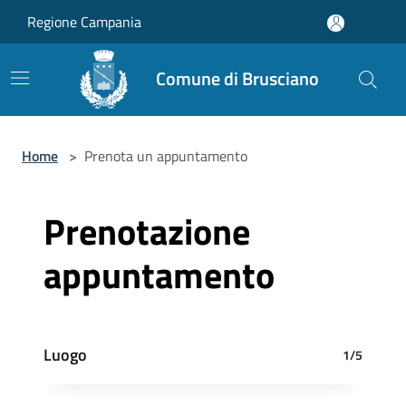
Salta al contenuto principale
Regione Campania
Comune di Brusciano
Home
>
Prenota un appuntamento
Prenotazione
appuntamento
Luogo
1/5