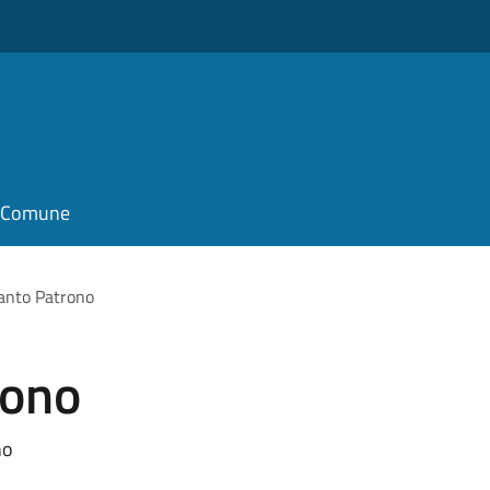
il Comune
anto Patrono
rono
no