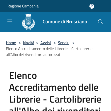
Salta al contenuto principale
Regione Campania
Comune di Brusciano
Home
>
Novità
>
Avvisi
>
Servizi
>
Elenco Accreditamento delle Librerie - Cartolibrerie
all'Albo dei rivenditori autorizzati
Elenco
Accreditamento delle
Librerie - Cartolibrerie
all'Albo dei rivenditori