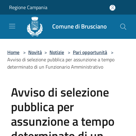
Salta al contenuto principale
Regione Campania
Comune di Brusciano
Home
>
Novità
>
Notizie
>
Pari opportunità
>
Avviso di selezione pubblica per assunzione a tempo
determinato di un Funzionario Amministrativo
Avviso di selezione
pubblica per
assunzione a tempo
determinato di un