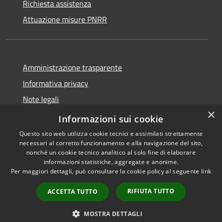
Richiesta assistenza
Attuazione misure PNRR
Amministrazione trasparente
Informativa privacy
Note legali
×
Dichiarazione di accessibilità
Informazioni sui cookie
Questo sito web utilizza cookie tecnici e assimilati strettamente
necessari al corretto funzionamento e alla navigazione del sito,
nonché un cookie tecnico analitico al solo fine di elaborare
informazioni statistiche, aggregate e anonime.
RSS
Copyright © 2026 • Comune di
Per maggiori dettagli, può consultare la cookie policy al seguente
link
Accessibilità
Brusciano • Powered by
Privacy
Municipium
Accesso
•
RIFIUTA TUTTO
ACCETTA TUTTO
Cookie
redazione
Mappa del sito
MOSTRA DETTAGLI