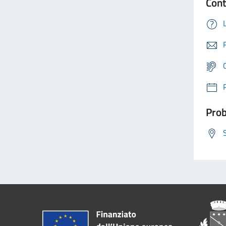
Cont
Prob