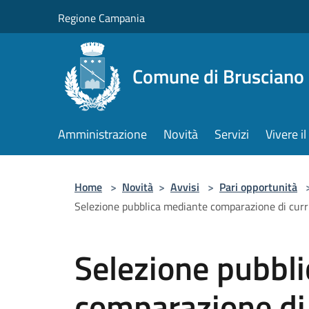
Salta al contenuto principale
Regione Campania
Comune di Brusciano
Amministrazione
Novità
Servizi
Vivere 
Home
>
Novità
>
Avvisi
>
Pari opportunità
Selezione pubblica mediante comparazione di cu
Selezione pubbl
comparazione di 