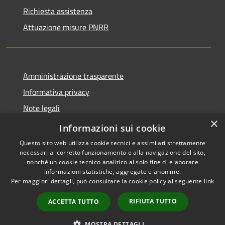
Richiesta assistenza
Attuazione misure PNRR
Amministrazione trasparente
Informativa privacy
Note legali
×
Dichiarazione di accessibilità
Informazioni sui cookie
Questo sito web utilizza cookie tecnici e assimilati strettamente
necessari al corretto funzionamento e alla navigazione del sito,
nonché un cookie tecnico analitico al solo fine di elaborare
informazioni statistiche, aggregate e anonime.
RSS
Copyright © 2026 • Comune di
Per maggiori dettagli, può consultare la cookie policy al seguente
link
Accessibilità
Brusciano • Powered by
Privacy
Municipium
Accesso
•
RIFIUTA TUTTO
ACCETTA TUTTO
Cookie
redazione
Mappa del sito
MOSTRA DETTAGLI