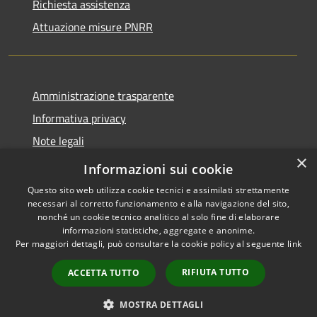
Richiesta assistenza
Attuazione misure PNRR
Amministrazione trasparente
Informativa privacy
Note legali
×
Dichiarazione di accessibilità
Informazioni sui cookie
Questo sito web utilizza cookie tecnici e assimilati strettamente
necessari al corretto funzionamento e alla navigazione del sito,
nonché un cookie tecnico analitico al solo fine di elaborare
informazioni statistiche, aggregate e anonime.
RSS
Copyright © 2026 • Comune di
Per maggiori dettagli, può consultare la cookie policy al seguente
link
Accessibilità
Brusciano • Powered by
Privacy
Municipium
Accesso
•
RIFIUTA TUTTO
ACCETTA TUTTO
Cookie
redazione
Mappa del sito
MOSTRA DETTAGLI