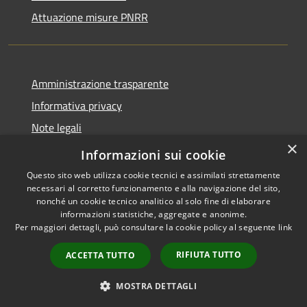
Attuazione misure PNRR
Amministrazione trasparente
Informativa privacy
Note legali
×
Dichiarazione di accessibilità
Informazioni sui cookie
Questo sito web utilizza cookie tecnici e assimilati strettamente
necessari al corretto funzionamento e alla navigazione del sito,
nonché un cookie tecnico analitico al solo fine di elaborare
informazioni statistiche, aggregate e anonime.
RSS
Copyright © 2026 • Comune di
Per maggiori dettagli, può consultare la cookie policy al seguente
link
Accessibilità
Brusciano • Powered by
Privacy
Municipium
Accesso
•
RIFIUTA TUTTO
ACCETTA TUTTO
Cookie
redazione
Mappa del sito
MOSTRA DETTAGLI