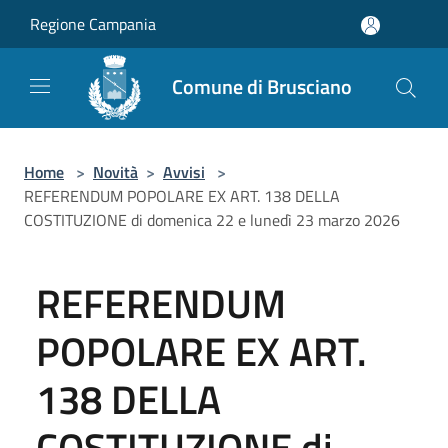
Salta al contenuto principale
Regione Campania
Comune di Brusciano
Home
>
Novità
>
Avvisi
>
REFERENDUM POPOLARE EX ART. 138 DELLA
COSTITUZIONE di domenica 22 e lunedì 23 marzo 2026
REFERENDUM
POPOLARE EX ART.
138 DELLA
COSTITUZIONE di