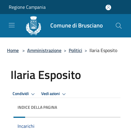
Salta al contenuto principale
Regione Campania
Comune di Brusciano
Home
>
Amministrazione
>
Politici
>
Ilaria Esposito
Ilaria Esposito
Condividi
Vedi azioni
INDICE DELLA PAGINA
Incarichi