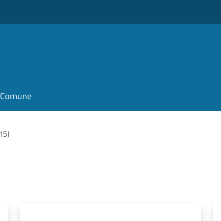
il Comune
(15)