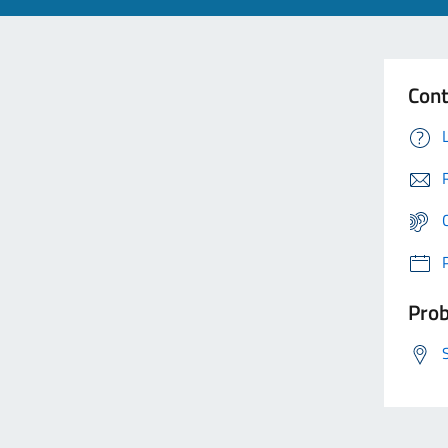
Cont
Prob