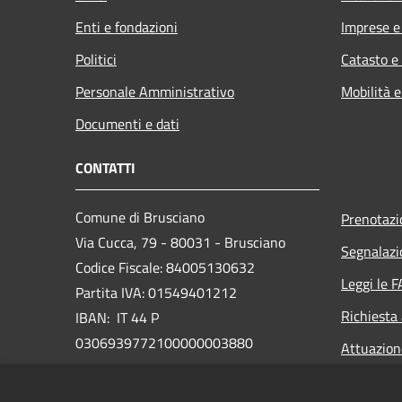
Enti e fondazioni
Imprese 
Politici
Catasto e
Personale Amministrativo
Mobilità e
Documenti e dati
CONTATTI
Comune di Brusciano
Prenotaz
Via Cucca, 79 - 80031 - Brusciano
Segnalazi
Codice Fiscale: 84005130632
Leggi le 
Partita IVA: 01549401212
Richiesta
IBAN: IT 44 P
0306939772100000003880
Attuazio
PEC: