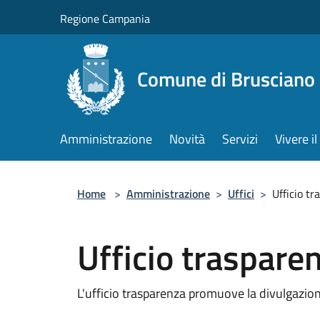
Salta al contenuto principale
Regione Campania
Comune di Brusciano
Amministrazione
Novità
Servizi
Vivere 
Home
>
Amministrazione
>
Uffici
>
Ufficio t
Ufficio traspare
L'ufficio trasparenza promuove la divulgazion