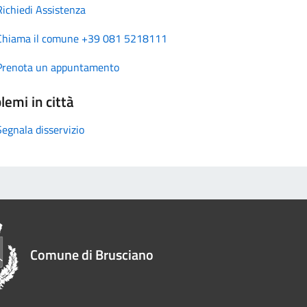
Richiedi Assistenza
Chiama il comune +39 081 5218111
Prenota un appuntamento
lemi in città
Segnala disservizio
Comune di Brusciano