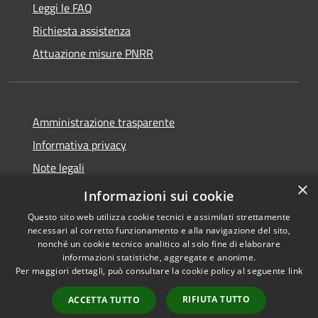
Leggi le FAQ
Richiesta assistenza
Attuazione misure PNRR
Amministrazione trasparente
Informativa privacy
Note legali
×
Dichiarazione di accessibilità
Informazioni sui cookie
Questo sito web utilizza cookie tecnici e assimilati strettamente
necessari al corretto funzionamento e alla navigazione del sito,
nonché un cookie tecnico analitico al solo fine di elaborare
informazioni statistiche, aggregate e anonime.
RSS
Copyright © 2026 • Comune di
Per maggiori dettagli, può consultare la cookie policy al seguente
link
Accessibilità
Brusciano • Powered by
Privacy
Municipium
Accesso
•
RIFIUTA TUTTO
ACCETTA TUTTO
Cookie
redazione