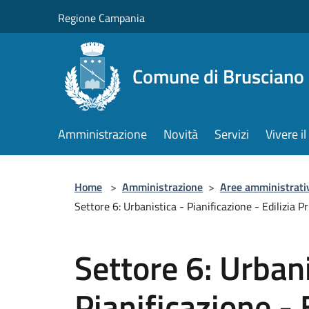
Salta al contenuto principale
Regione Campania
Comune di Brusciano
Amministrazione
Novità
Servizi
Vivere 
Home
>
Amministrazione
>
Aree amministrati
Settore 6: Urbanistica - Pianificazione - Edilizia 
Settore 6: Urbani
Pianificazione - 