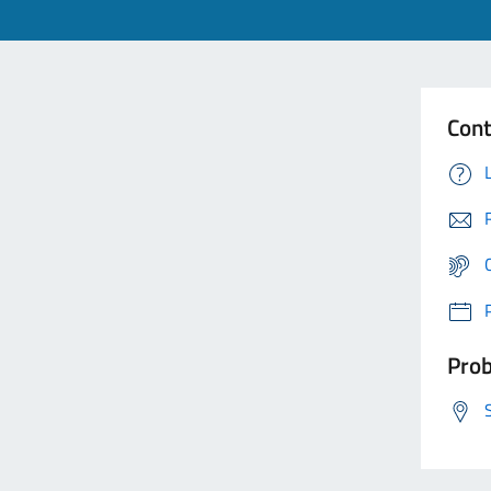
Cont
Prob