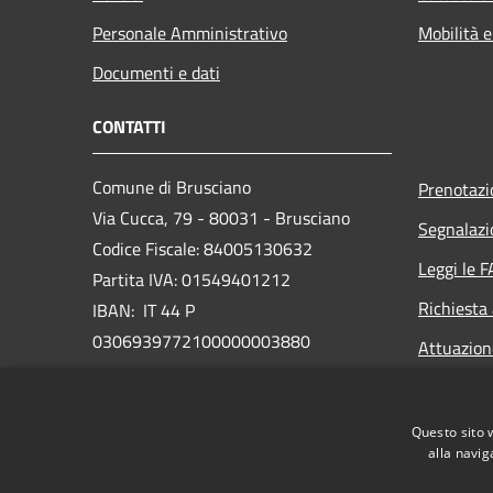
Personale Amministrativo
Mobilità e
Documenti e dati
CONTATTI
Comune di Brusciano
Prenotaz
Via Cucca, 79 - 80031 - Brusciano
Segnalazi
Codice Fiscale: 84005130632
Leggi le 
Partita IVA: 01549401212
Richiesta
IBAN: IT 44 P
0306939772100000003880
Attuazio
PEC:
protocollo@pec.comune.brusciano.na.it
Questo sito 
Centralino Unico: +39 081 5218111
alla navig