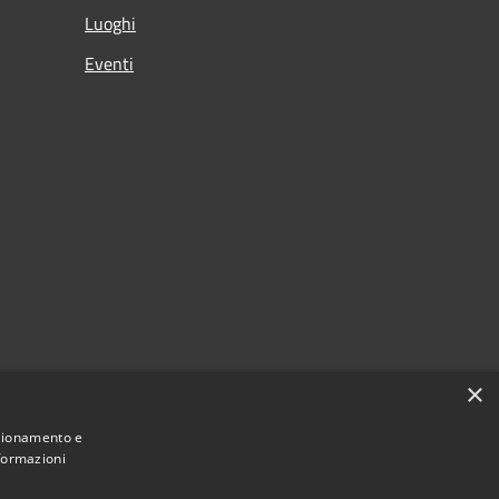
Luoghi
Eventi
×
nzionamento e
nformazioni