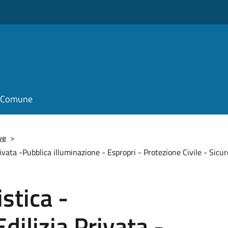
il Comune
ve
>
Privata -Pubblica illuminazione - Espropri - Protezione Civile - Sic
stica -
Edilizia Privata -