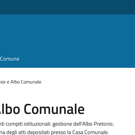
il Comune
essi e Albo Comunale
 Albo Comunale
i compiti istituzionali: gestione dell'Albo Pretorio;
gna degli atti depositati presso la Casa Comunale.