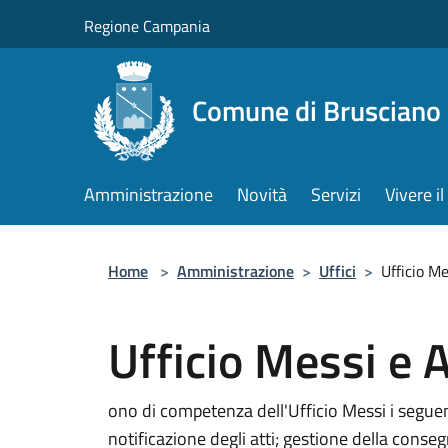
Salta al contenuto principale
Regione Campania
Comune di Brusciano
Amministrazione
Novità
Servizi
Vivere 
Home
>
Amministrazione
>
Uffici
>
Ufficio M
Ufficio Messi e
ono di competenza dell'Ufficio Messi i seguent
notificazione degli atti; gestione della conse