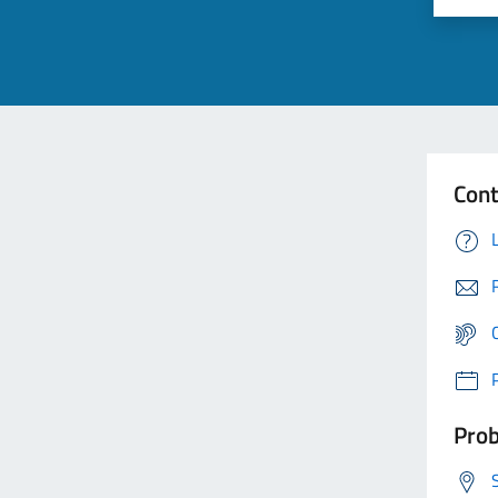
Cont
Prob