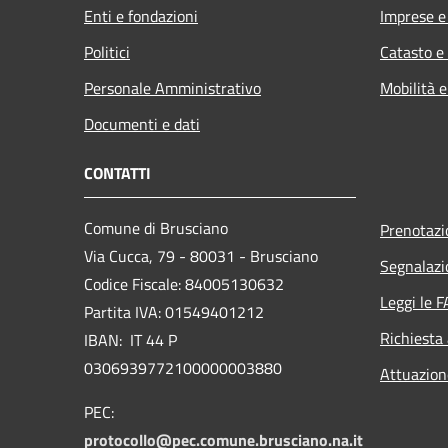
Enti e fondazioni
Imprese 
Politici
Catasto e
Personale Amministrativo
Mobilità e
Documenti e dati
CONTATTI
Comune di Brusciano
Prenotaz
Via Cucca, 79 - 80031 - Brusciano
Segnalazi
Codice Fiscale: 84005130632
Leggi le 
Partita IVA: 01549401212
Richiesta
IBAN: IT 44 P
0306939772100000003880
Attuazio
PEC:
protocollo@pec.comune.brusciano.na.it