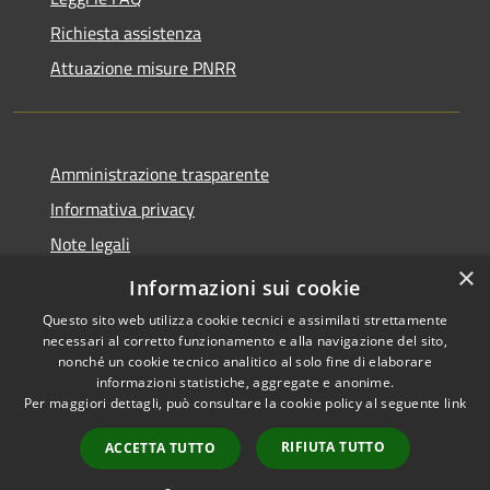
Richiesta assistenza
Attuazione misure PNRR
Amministrazione trasparente
Informativa privacy
Note legali
×
Dichiarazione di accessibilità
Informazioni sui cookie
Questo sito web utilizza cookie tecnici e assimilati strettamente
necessari al corretto funzionamento e alla navigazione del sito,
nonché un cookie tecnico analitico al solo fine di elaborare
informazioni statistiche, aggregate e anonime.
RSS
Copyright © 2026 • Comune di
Per maggiori dettagli, può consultare la cookie policy al seguente
link
Accessibilità
Brusciano • Powered by
Privacy
Municipium
Accesso
•
RIFIUTA TUTTO
ACCETTA TUTTO
Cookie
redazione