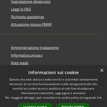
Segnalazione disservizio
Leggi le FAQ
Richiesta assistenza
Attuazione misure PNRR
Amministrazione trasparente
Informativa privacy
Note legali
×
Dichiarazione di accessibilità
Informazioni sui cookie
Questo sito web utilizza cookie tecnici e assimilati strettamente
necessari al corretto funzionamento e alla navigazione del sito,
nonché un cookie tecnico analitico al solo fine di elaborare
informazioni statistiche, aggregate e anonime.
RSS
Copyright © 2026 • Comune di
Per maggiori dettagli, può consultare la cookie policy al seguente
link
Accessibilità
Brusciano • Powered by
Privacy
Municipium
Accesso
•