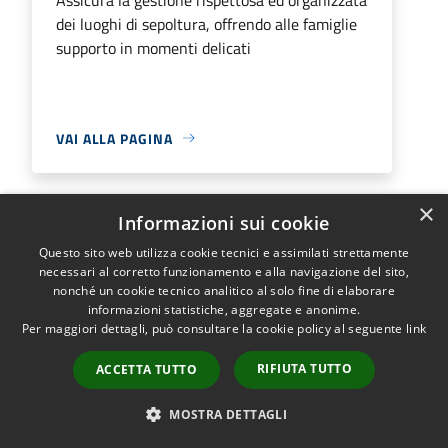
dei luoghi di sepoltura, offrendo alle famiglie
supporto in momenti delicati
VAI ALLA PAGINA
×
Informazioni sui cookie
Ufficio servizi demografici
Questo sito web utilizza cookie tecnici e assimilati strettamente
necessari al corretto funzionamento e alla navigazione del sito,
I servizi demografici si occupano dei
nonché un cookie tecnico analitico al solo fine di elaborare
movimenti della popolazione e della
informazioni statistiche, aggregate e anonime.
Per maggiori dettagli, può consultare la cookie policy al seguente
link
certificazione dei fatti giuridicamente
rilevanti all' interno del territorio comunale.
RIFIUTA TUTTO
ACCETTA TUTTO
MOSTRA DETTAGLI